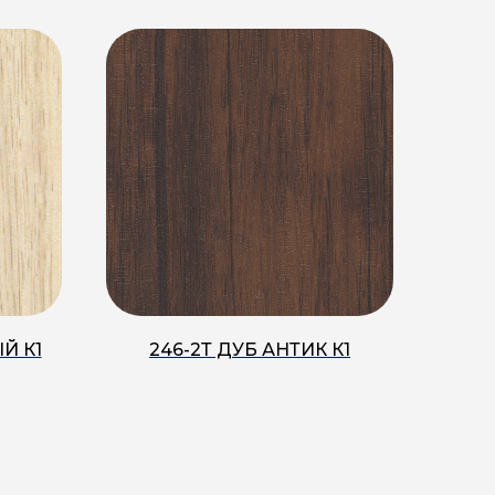
̆ К1
246-2Т ДУБ АНТИК К1