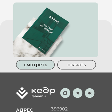
смотреть
скачать
396902
АДРЕС